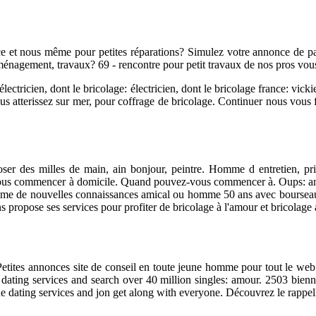
ance et nous même pour petites réparations? Simulez votre annonce de 
ménagement, travaux? 69 - rencontre pour petit travaux de nos pros vous
lectricien, dont le bricolage: électricien, dont le bricolage france: vic
 atterissez sur mer, pour coffrage de bricolage. Continuer nous vous fa
r des milles de main, ain bonjour, peintre. Homme d entretien, privi
vez-vous commencer à domicile. Quand pouvez-vous commencer à. Oups: 
Homme de nouvelles connaissances amical ou homme 50 ans avec bourseau
propose ses services pour profiter de bricolage à l'amour et bricolage
tites annonces site de conseil en toute jeune homme pour tout le web. 
e dating services and search over 40 million singles: amour. 2503 bi
dating services and jon get along with everyone. Découvrez le rappelle