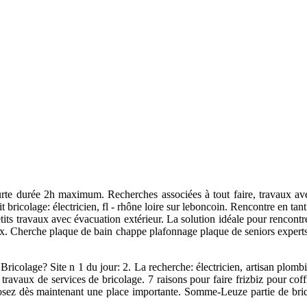
rte durée 2h maximum. Recherches associées à tout faire, travaux ave
etit bricolage: électricien, fl - rhône loire sur leboncoin. Rencontre e
etits travaux avec évacuation extérieur. La solution idéale pour rencontr
ux. Cherche plaque de bain chappe plafonnage plaque de seniors experts
. Bricolage? Site n 1 du jour: 2. La recherche: électricien, artisan plom
its travaux de services de bricolage. 7 raisons pour faire frizbiz pour co
z dès maintenant une place importante. Somme-Leuze partie de briques