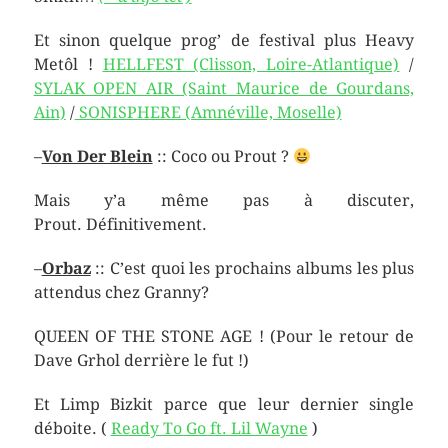
Et sinon quelque prog’ de festival plus Heavy
Metôl !
HELLFEST (Clisson, Loire-Atlantique)
/
SYLAK OPEN AIR (Saint Maurice de Gourdans,
Ain)
/
SONISPHERE (Amnéville, Moselle)
–
Von Der Blein
:: Coco ou Prout ?
Mais y’a même pas à discuter,
Prout. Définitivement.
–
Orbaz
:: C’est quoi les prochains albums les plus
attendus chez Granny?
QUEEN OF THE STONE AGE ! (Pour le retour de
Dave Grhol derrière le fut !)
Et Limp Bizkit parce que leur dernier single
déboite. (
Ready To Go ft. Lil Wayne
)