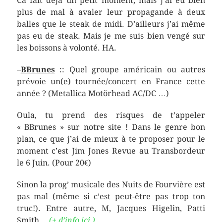
Ca fait déjà un petit moment, mais j’ai eu bien
plus de mal à avaler leur propagande à deux
balles que le steak de midi. D’ailleurs j’ai même
pas eu de steak. Mais je me suis bien vengé sur
les boissons à volonté. HA.
–
BBrunes
:: Quel groupe américain ou autres
prévoie un(e) tournée/concert en France cette
année ? (Metallica Motörhead AC/DC …)
Oula, tu prend des risques de t’appeler
« BBrunes » sur notre site ! Dans le genre bon
plan, ce que j’ai de mieux à te proposer pour le
moment c’est Jim Jones Revue au Transbordeur
le 6 Juin. (Pour 20€)
Sinon la prog’ musicale des Nuits de Fourvière est
pas mal (même si c’est peut-être pas trop ton
truc!). Entre autre, M, Jacques Higelin, Patti
Smith…
(+ d’info ici )