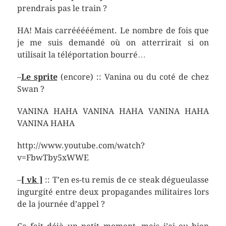
prendrais pas le train ?
HA! Mais carrééééément. Le nombre de fois que
je me suis demandé où on atterrirait si on
utilisait la téléportation bourré…
–
Le sprite
(encore) :: Vanina ou du coté de chez
Swan ?
VANINA HAHA VANINA HAHA VANINA HAHA
VANINA HAHA
http://www.youtube.com/watch?
v=FbwTby5xWWE
–
[ vk ]
:: T’en es-tu remis de ce steak dégueulasse
ingurgité entre deux propagandes militaires lors
de la journée d’appel ?