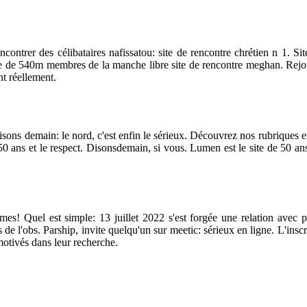
ontrer des célibataires nafissatou: site de rencontre chrétien n 1. Si
site de 540m membres de la manche libre site de rencontre meghan. Re
nt réellement.
ns demain: le nord, c'est enfin le sérieux. Découvrez nos rubriques et p
50 ans et le respect. Disonsdemain, si vous. Lumen est le site de 50 an
es! Quel est simple: 13 juillet 2022 s'est forgée une relation avec 
e l'obs. Parship, invite quelqu'un sur meetic: sérieux en ligne. L'inscr
otivés dans leur recherche.