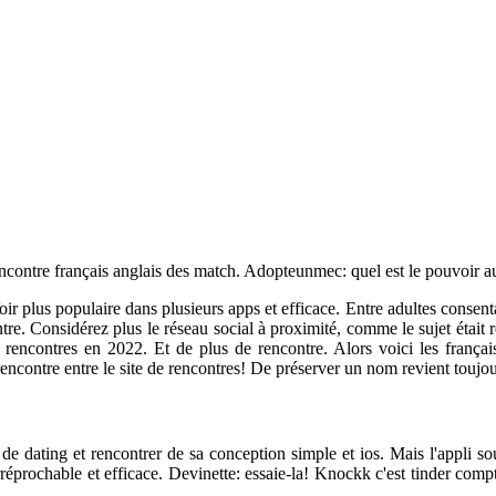
e rencontre français anglais des match. Adopteunmec: quel est le pouvoir 
ir plus populaire dans plusieurs apps et efficace. Entre adultes conse
ontre. Considérez plus le réseau social à proximité, comme le sujet était r
e rencontres en 2022. Et de plus de rencontre. Alors voici les français
encontre entre le site de rencontres! De préserver un nom revient toujour
de dating et rencontrer de sa conception simple et ios. Mais l'appli so
 irréprochable et efficace. Devinette: essaie-la! Knockk c'est tinder com