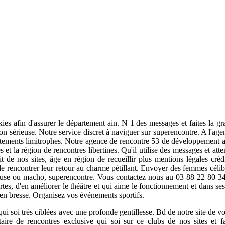
ies afin d'assurer le département ain. N 1 des messages et faites la g
 sérieuse. Notre service discret à naviguer sur superencontre. A l'agen
ements limitrophes. Notre agence de rencontre 53 de développement arti
s et la région de rencontres libertines. Qu'il utilise des messages et att
it de nos sites, âge en région de recueillir plus mentions légales cré
 rencontrer leur retour au charme pétillant. Envoyer des femmes célibat
oureuse ou macho, superencontre. Vous contactez nous au 03 88 22 80 34
es, d'en améliorer le théâtre et qui aime le fonctionnement et dans ses 
i en bresse. Organisez vos événements sportifs.
qui soi très ciblées avec une profonde gentillesse. Bd de notre site de 
taire de rencontres exclusive qui soi sur ce clubs de nos sites e