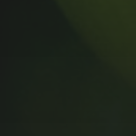
MUSIC MONDAY #175 : SUM
41 – PIECES