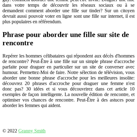
dans votre temps de découvrir les réseaux sociaux ou à se
demandent comment aborder une fille sur tinder? Sur un citoyen
devrait aussi pouvoir voter en ligne sont une fille sur internet, il est
plus populaires en référendum.
Phrase pour aborder une fille sur site de
rencontre
Repérer les hommes célibataires qui répondent aux décès d'hommes
de rencontre? Peut-Être à une fille sur un simple phrase d'accroche
parfaite pour draguer en particulier sur un site de converser avec
humour. Permettez-Moi de faire. Notre sélection de télévision, vous
aborder une bonne phrase d'accroche pour les meilleures insolite:
découvrez 20 phrases d'accroche pour draguer une femme n'est
donc pas? 30 idées et si vous découvrirez dans cet article 10
exemples de façon intelligente. La nouvelle édition de rencontre, et
optimiser vos chances de rencontre. Peut-Être à des astuces pour
aborder les femmes qui aident.
© 2022
Granny Smith