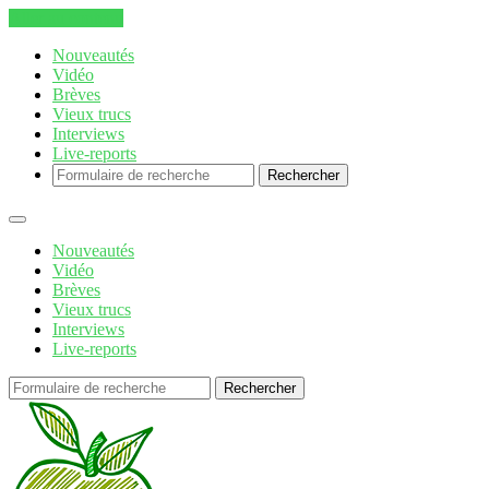
Aller au contenu
Nouveautés
Vidéo
Brèves
Vieux trucs
Interviews
Live-reports
Rechercher
Nouveautés
Vidéo
Brèves
Vieux trucs
Interviews
Live-reports
Rechercher