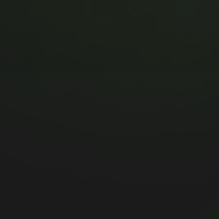
MUSIC MONDAY #175 : SUM
41 – PIECES