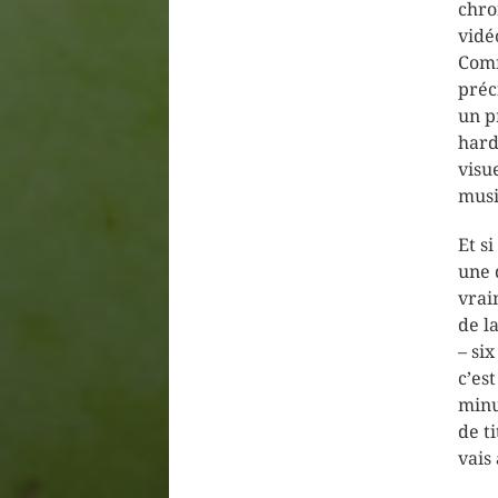
chro
vidé
Comm
préc
un p
hard
visue
musi
Et s
une 
vrai
de l
– si
c’es
minu
de t
vais 