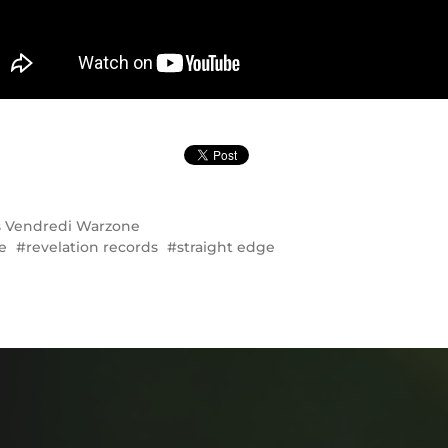
s
Vendredi Warzone
e
revelation records
straight edge