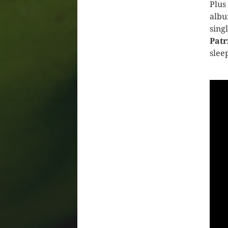
Plu
alb
sing
Patr
slee