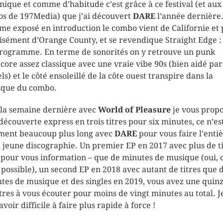
nique et comme d’habitude c’est grâce à ce festival (et aux
os de 197Media) que j’ai découvert
DARE
l’année dernière
e exposé en introduction le combo vient de Californie et 
isément d’Orange County, et se revendique Straight Edge :
rogramme. En terme de sonorités on y retrouve un punk
core assez classique avec une vraie vibe 90s (bien aidé par
ls) et le côté ensoleillé de la côte ouest transpire dans la
que du combo.
i la semaine dernière avec
World of Pleasure
je vous propo
découverte express en trois titres pour six minutes, ce n’es
ment beaucoup plus long avec
DARE
pour vous faire l’enti
a jeune discographie. Un premier EP en 2017 avec plus de t
x pour vous information – que de minutes de musique (oui, 
t possible), un second EP en 2018 avec autant de titres que 
tes de musique et des singles en 2019, vous avez une quin
itres à vous écouter pour moins de vingt minutes au total. J
avoir difficile à faire plus rapide à force !