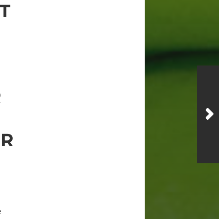
T
R
ER
e