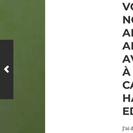
V
N
A
A
A
À
C
H
E
J’ai