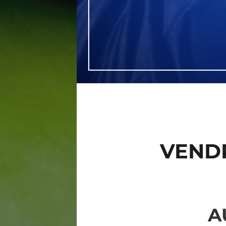
VEND
A