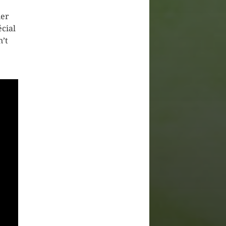
ier
écial
n’t