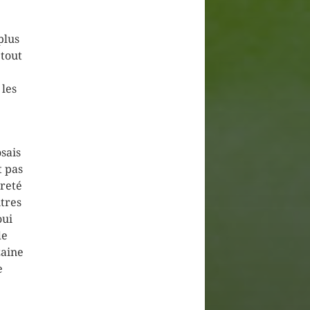
.
plus
 tout
 les
sais
t pas
èreté
itres
oui
de
zaine
e