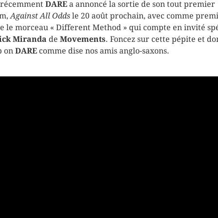
s récemment
DARE
a annoncé la sortie de son tout premier
um,
Against All Odds
le 20 août prochain, avec comme prem
le le morceau « Different Method » qui compte en invité sp
ick Miranda
de
Movements
. Foncez sur cette pépite et do
p on
DARE
comme dise nos amis anglo-saxons.