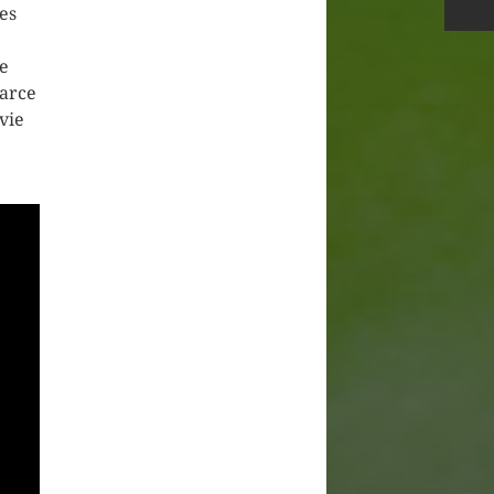
es
ce
parce
vie