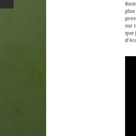
Kent
plus
pres
sur 
que 
d’éc