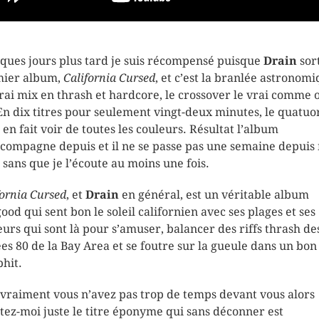
ques jours plus tard je suis récompensé puisque
Drain
sor
ier album,
California Cursed
, et c’est la branlée astronomi
rai mix en thrash et hardcore, le crossover le vrai comme 
 En dix titres pour seulement vingt-deux minutes, le quatuo
 en fait voir de toutes les couleurs. Résultat l’album
compagne depuis et il ne se passe pas une semaine depuis 
l sans que je l’écoute au moins une fois.
fornia Cursed
, et
Drain
en général, est un véritable album
good qui sent bon le soleil californien avec ses plages et ses
eurs qui sont là pour s’amuser, balancer des riffs thrash de
es 80 de la Bay Area et se foutre sur la gueule dans un bon
hit.
i vraiment vous n’avez pas trop de temps devant vous alors
tez-moi juste le titre éponyme qui sans déconner est