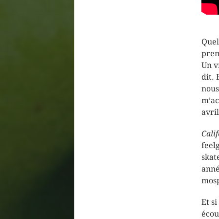
Quel
prem
Un v
dit.
nous
m’ac
avri
Cali
feel
skat
anné
mosp
Et s
écou