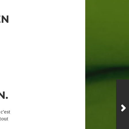
EN
N.
c’est
tout