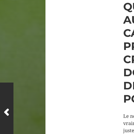
Q
A
C
P
C
D
D
P
Le 
vrai
just