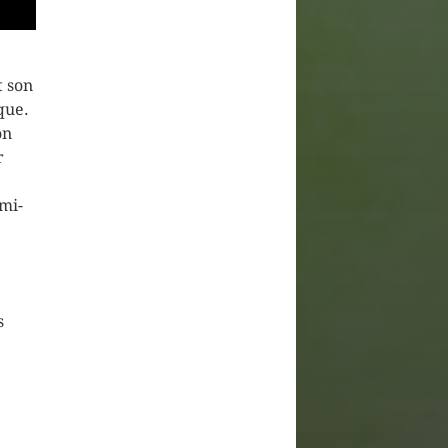
t son
que.
on
r
mi-
s