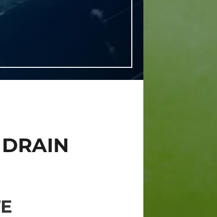
 DRAIN
TE