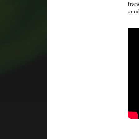
fran
anné