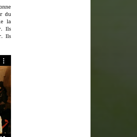
onne
ur du
de la
. Ils
. Ils