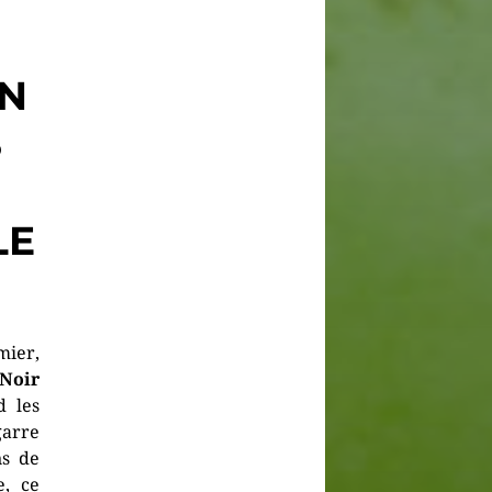
UN
S
LE
mier,
Noir
d les
garre
ns de
, ce