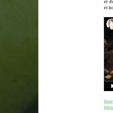
et d
et bo
Dais
Dési