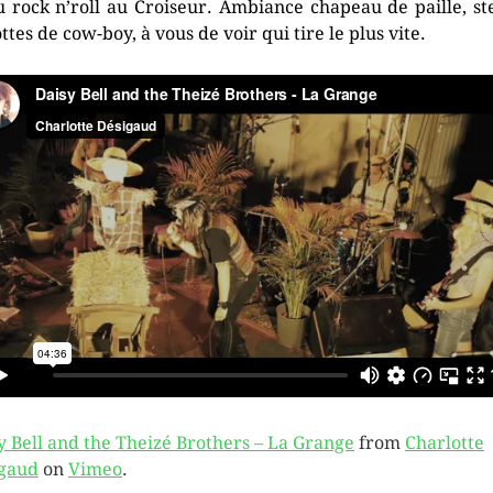
u rock n’roll au Croiseur. Ambiance chapeau de paille, st
ttes de cow-boy, à vous de voir qui tire le plus vite.
y Bell and the Theizé Brothers – La Grange
from
Charlotte
gaud
on
Vimeo
.