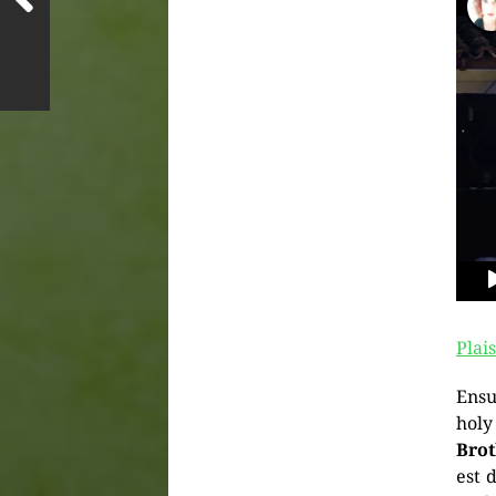
Plai
Ensu
holy
Brot
est 