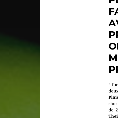
F
A
P
O
M
P
4 fo
deu
Plai
shor
de 2
Thei