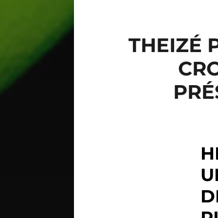
THEIZÉ 
CRO
PRÉ
H
U
D
P