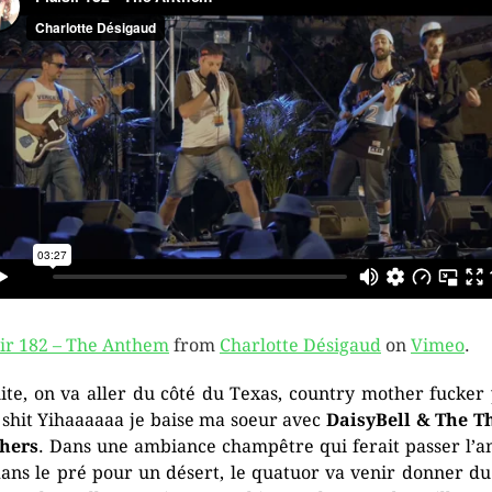
sir 182 – The Anthem
from
Charlotte Désigaud
on
Vimeo
.
ite, on va aller du côté du Texas, country mother fucker
 shit Yihaaaaaa je baise ma soeur avec
DaisyBell & The T
hers
. Dans une ambiance champêtre qui ferait passer l’
dans le pré pour un désert, le quatuor va venir donner du