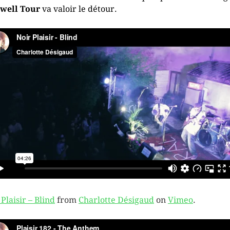
well Tour
va valoir le détour.
Plaisir – Blind
from
Charlotte Désigaud
on
Vimeo
.