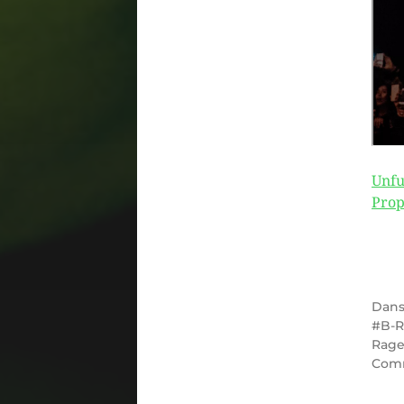
Unfu
Prop
Dan
B-R
Rag
Com