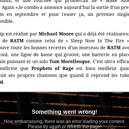
inaux, et une tournée qui promettait de « Make Am
 Again »,le combo a annoncé aujourd’hui la sortie d’un pr
m en septembre et pour teaser ça, un premier singl
onible.
lip est réalisé par
Michael Moore
qui a déjà été réalisateu
s de
RATM
comme celui de « Sleep Now In The Fire »
ouve toute les bonnes recettes d’un morceau de
RATM
ave
 cool, une ligne de basse qui groove, une batterie en plac
ain puissant et un solo
Tom Morellesque
. C’est ultra effic
confirme que
Prophets of Rage
est bien meilleur qua
uit ses propres chansons que quand il reprend les tub
M
.