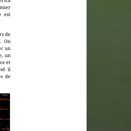
erica
emier
e est
rs de
. On
c un
e, un
ace et
nd il
es de