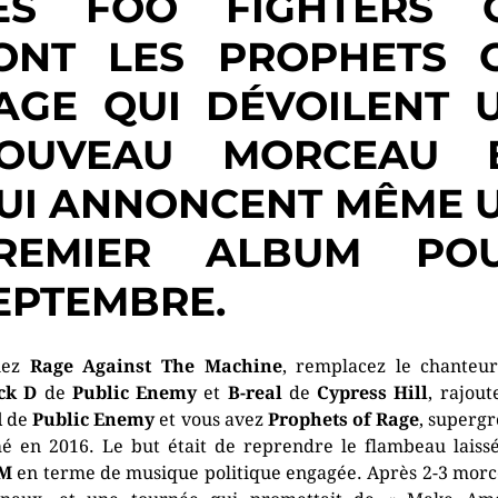
ES FOO FIGHTERS 
ONT LES PROPHETS 
AGE QUI DÉVOILENT 
OUVEAU MORCEAU 
UI ANNONCENT MÊME 
REMIER ALBUM PO
EPTEMBRE.
nez
Rage Against The Machine
, remplacez le chanteu
ck D
de
Public Enemy
et
B-real
de
Cypress Hill
, rajou
d
de
Public Enemy
et vous avez
Prophets of Rage
, superg
é en 2016. Le but était de reprendre le flambeau laiss
M
en terme de musique politique engagée. Après 2-3 mor