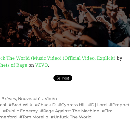
ck The World (Music Video) (Official Video, Explicit)
by
hets of Rage
on
VEVO
.
s
Brèves
,
Nouveautés
,
Vidéo
eal
Brad Wilk
Chuck D
Cypress Hill
Dj Lord
Prophet
e
Public Ennemy
Rage Against The Machine
Tim
merford
Tom Morello
Unfuck The World