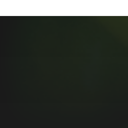
MUSIC MONDAY #175 :
SUM 41 – PIECES