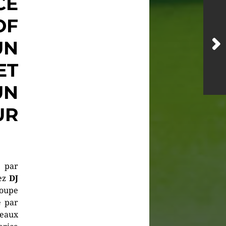
CE
OF
UN
ET
UN
UR
r par
tez
DJ
roupe
é par
ceaux