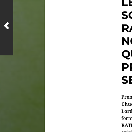
L
S
R
N
Q
P
S
Pre
Chu
Lor
form
RAT