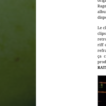
orig
Rage
albu
disp
Le c
clip
retr
riff
refr
ça 
prod
RAT