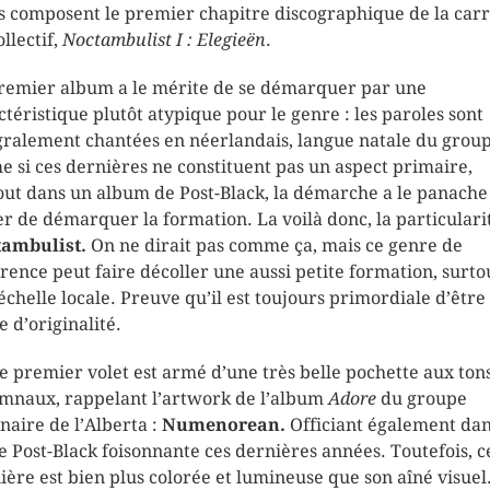
es composent le premier chapitre discographique de la carr
llectif,
Noctambulist I : Elegieën
.
remier album a le mérite de se démarquer par une
ctéristique plutôt atypique pour le genre : les paroles sont
gralement chantées en néerlandais, langue natale du grou
 si ces dernières ne constituent pas un aspect primaire,
out dans un album de Post-Black, la démarche a le panache
er de démarquer la formation. La voilà donc, la particulari
ambulist.
On ne dirait pas comme ça, mais ce genre de
érence peut faire décoller une aussi petite formation, surto
échelle locale. Preuve qu’il est toujours primordiale d’être
e d’originalité.
 ce premier volet est armé d’une très belle pochette aux ton
mnaux, rappelant l’artwork de l’album
Adore
du groupe
inaire de l’Alberta :
Numenorean.
Officiant également dan
e Post-Black foisonnante ces dernières années. Toutefois, c
ière est bien plus colorée et lumineuse que son aîné visuel