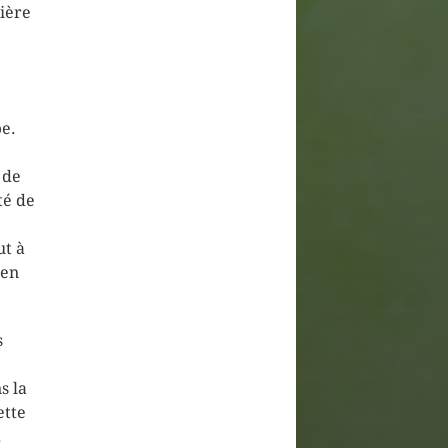
ière
pe.
 de
té de
ut à
 en
s
s la
ette
.