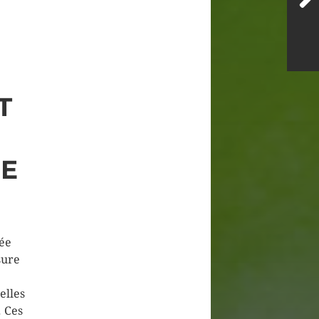
T
SE
mée
sure
elles
 Ces