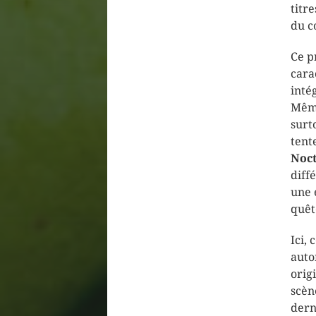
titr
du co
Ce p
cara
inté
Même
surt
tent
Noct
diff
une 
quêt
Ici,
auto
orig
scèn
dern