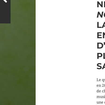
N
N
L
E
D
P
S
Le q
en 2
de c
musi
une 