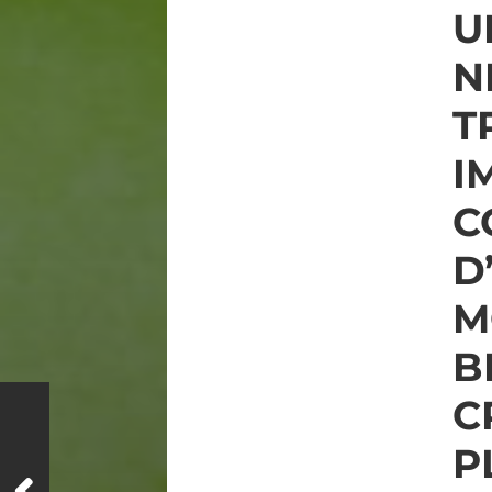
U
N
T
I
C
D
M
B
C
P