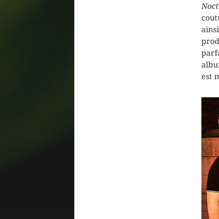
Noct
cout
ains
prod
parf
albu
est 