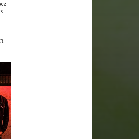
sez
ts
Fi