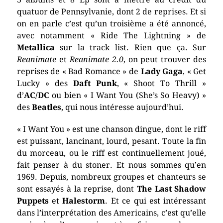
quatuor de Pennsylvanie, dont 2 de reprises. Et si
on en parle c’est qu’un troisième a été annoncé,
avec notamment « Ride The Lightning » de
Metallica
sur la track list. Rien que ça. Sur
Reanimate
et
Reanimate 2.0
, on peut trouver des
reprises de « Bad Romance » de
Lady Gaga
, « Get
Lucky » des
Daft Punk
, « Shoot To Thrill »
d’
AC/DC
ou bien « I Want You (She’s So Heavy) »
des
Beatles
, qui nous intéresse aujourd’hui.
« I Want You » est une chanson dingue, dont le riff
est puissant, lancinant, lourd, pesant. Toute la fin
du morceau, ou le riff est continuellement joué,
fait penser à du stoner. Et nous sommes qu’en
1969. Depuis, nombreux groupes et chanteurs se
sont essayés à la reprise, dont
The Last Shadow
Puppets
et
Halestorm
. Et ce qui est intéressant
dans l’interprétation des Americains, c’est qu’elle