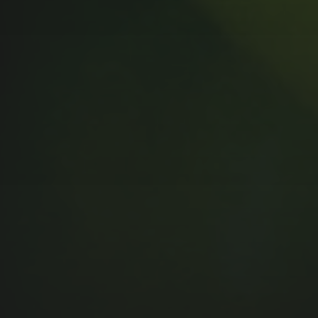
MUSIC MONDAY #175 : SUM
41 – PIECES