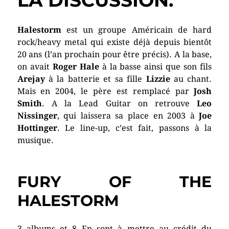
LA DISCUSSION.
Halestorm
est un groupe Américain de hard
rock/heavy metal qui existe déjà depuis bientôt
20 ans (l’an prochain pour être précis). A la base,
on avait
Roger Hale
à la basse ainsi que son fils
Arejay
à la batterie et sa fille
Lizzie
au chant.
Mais en 2004, le père est remplacé par
Josh
Smith
. A la Lead Guitar on retrouve
Leo
Nissinger
, qui laissera sa place en 2003 à
Joe
Hottinger
. Le line-up, c’est fait, passons à la
musique.
FURY OF THE
HALESTORM
3 albums et 8 Ep sont à mettre au crédit du