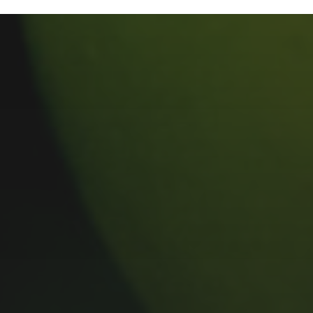
MUSIC MONDAY #175 : SUM
41 – PIECES