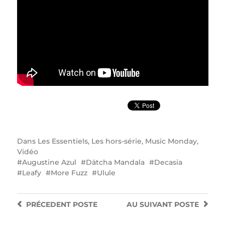
Dans
Les Essentiels
,
Les hors-série
,
Music Monday
,
Vidéo
Augustine Azul
Dätcha Mandala
Decasia
Leafy
More Fuzz
Ulule
PRÉCEDENT
POSTE
AU SUIVANT
POSTE