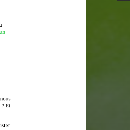
u
 un
 nous
 ? Et
ister