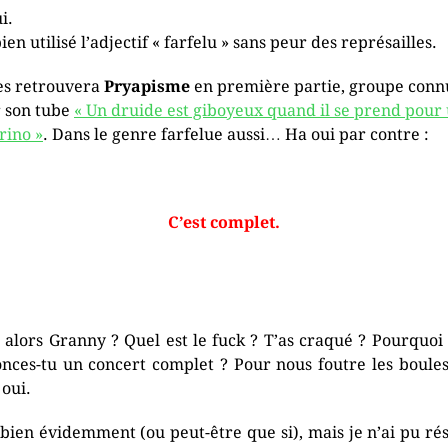
i.
bien utilisé l’adjectif « farfelu » sans peur des représailles.
es retrouvera
Pryapisme
en première partie, groupe conn
 son tube
« Un druide est giboyeux quand il se prend pour
rino »
. Dans le genre farfelue aussi… Ha oui par contre :
C’est complet.
 alors Granny ? Quel est le fuck ? T’as craqué ? Pourquoi
nces-tu un concert complet ? Pour nous foutre les boules
 oui.
bien évidemment (ou peut-être que si), mais je n’ai pu rés