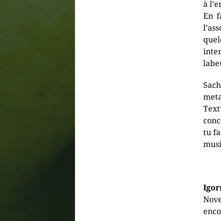
à l’
En f
l’as
que
inte
labe
Sach
meta
Text
conc
tu f
musi
Igor
Nove
enco