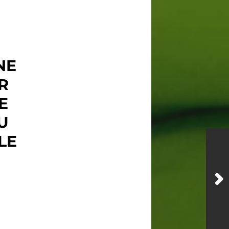
NE
R
LE
U
LE