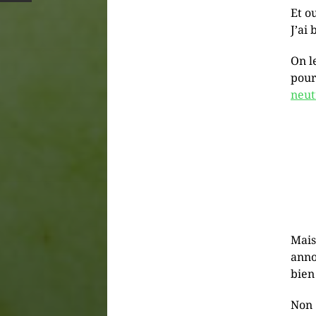
Et ou
J’ai 
On l
pour
neut
Mais
anno
bien
Non 