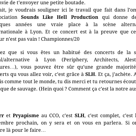
envie de t’envoyer une petite boutade.
ait, je voudrais souligner ici le travail que fait dans l’o
sociation
Sounds Like Hell Production
qui donne de
lques années une vraie place à la scène alterna
rnationale à Lyon. Et ce concert est à la preuve que c
ur n’est pas vain ! Championnes/20
ez que si vous êtes un habitué des concerts de la 
l/alternative à Lyon (Periphery, Architects, Ales
ures…), vous pouvez être sûr qu’une grande majorit
erts qu vous allez voir, c’est grâce à
SLH
. Et ça, j’achète. 
ais comme tout le monde, tu dis merci et tu retournes écout
que de sauvage. (Hein quoi ? Comment ça c’est la notre aus
rr
et
Pryapisme
au CCO, c’est
SLH
, c’est complet, c’est 
mbre prochain, on y sera et on vous en parlera. Si o
re là pour le faire…