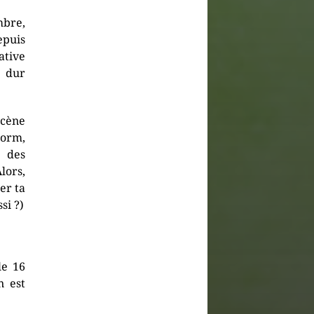
mbre,
puis
tive
e dur
scène
torm,
é des
Alors,
er ta
si ?)
le 16
n est