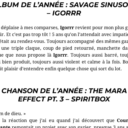
LBUM DE L’ANNÉE : SAVAGE SINUSO
– IGORRR
 déplaise à mes comparses,
Igorrr
revient pour mon plus 
ir. Et c’est pas trop tôt ! 5 ans qu’on l’attendait avec impat
l était au rendez-vous. Toujours accompagné des mêmes gaz
t une triple claque, coup de pied retourné, manchette da
e que nous propose là
Igorrr
. Toujours aussi barré, tou
i bien produit, toujours aussi violent et calme à la fois. Bo
ait plaisir d’entendre enfin quelque chose qui sort du lot.
CHANSON DE L’ANNÉE : THE MARA
EFFECT PT. 3 – SPIRITBOX
m de dieu. »
t la réaction que j’ai eu quand j’ai découvert que
Cour
ante
remontait un projet avec son gazier, presque 3 ans 