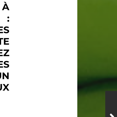
 À
 :
ES
TE
EZ
ES
UN
UX