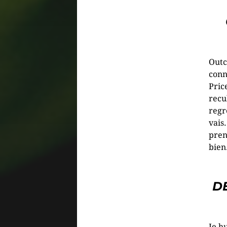
Outc
conn
Pric
recu
regre
vais
pren
bien
D
Je h