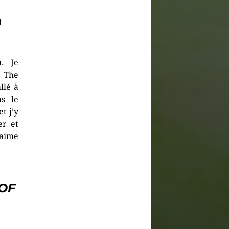
@
u. Je
« The
llé à
as le
et j’y
er et
’aime
OF