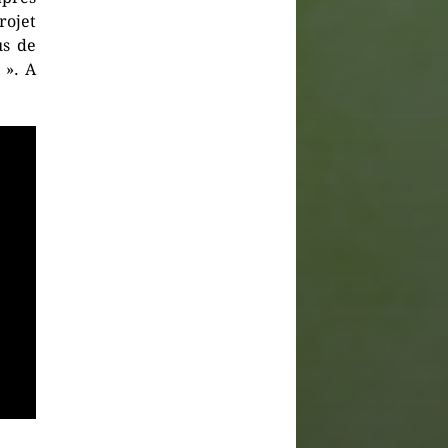
rojet
us de
 ». A