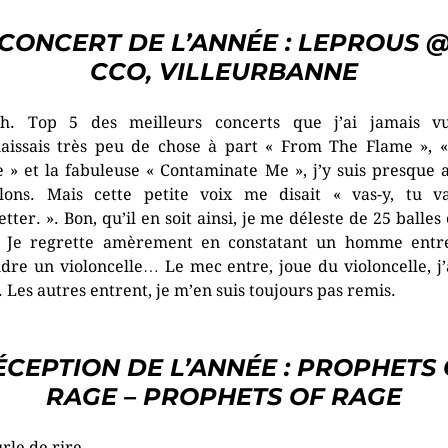
CONCERT DE L’ANNÉE : LEPROUS 
CCO, VILLEURBANNE
h. Top 5 des meilleurs concerts que j’ai jamais v
aissais très peu de chose à part « From The Flame », 
e » et la fabuleuse « Contaminate Me », j’y suis presque a
lons. Mais cette petite voix me disait « vas-y, tu v
tter. ». Bon, qu’il en soit ainsi, je me déleste de 25 balles 
. Je regrette amèrement en constatant un homme entr
dre un violoncelle… Le mec entre, joue du violoncelle, j
. Les autres entrent, je m’en suis toujours pas remis.
ÉCEPTION DE L’ANNÉE : PROPHETS 
RAGE – PROPHETS OF RAGE
urle de rire.