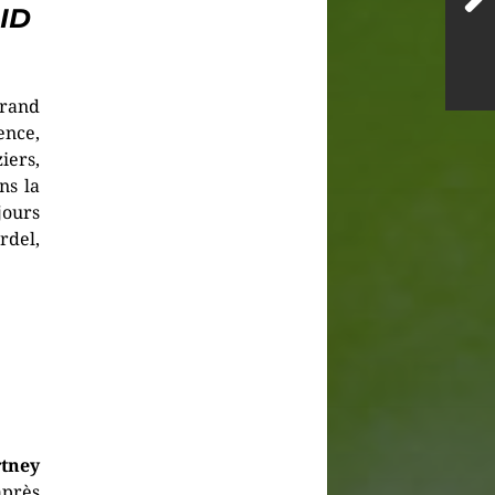
ID
grand
ience,
iers,
ns la
jours
rdel,
tney
après