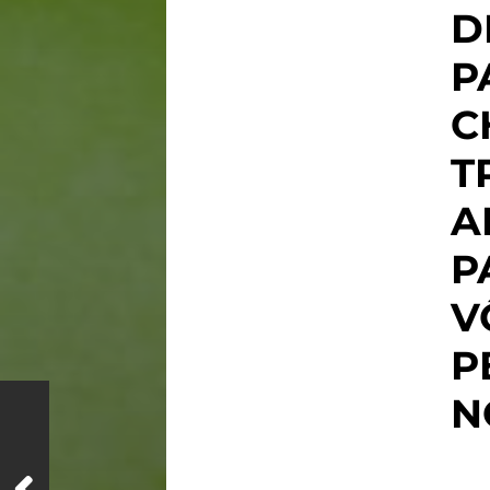
D
P
C
T
A
P
V
P
N