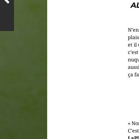
A
N’en
plais
et i
c’es
nuqu
auss
ça f
« No
C’es
LaPl