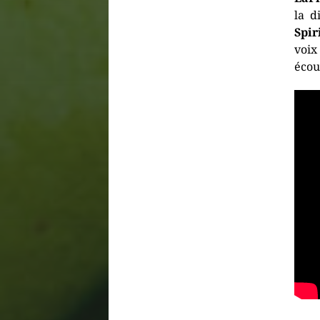
la d
Spir
voix
écou