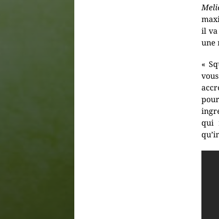
Meli
max
il v
une 
« Sq
vou
accr
pou
ingr
qui 
qu’i