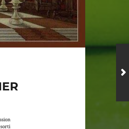
MER
ssion
sorti