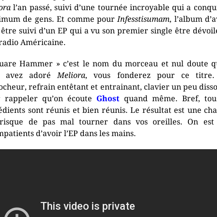
ora
l’an passé, suivi d’une tournée incroyable qui a conqu
imum de gens. Et comme pour
Infesstisumam
, l’album d’a
a être suivi d’un EP qui a vu son premier single être dévoil
radio Américaine.
uare Hammer » c’est le nom du morceau et nul doute q
s avez adoré
Meliora
, vous fonderez pour ce titre.
ocheur, refrain entêtant et entrainant, clavier un peu diss
r rappeler qu’on écoute
Ghost
quand même. Bref, tous
édients sont réunis et bien réunis. Le résultat est une ch
risque de pas mal tourner dans vos oreilles. On est
mpatients d’avoir l’EP dans les mains.