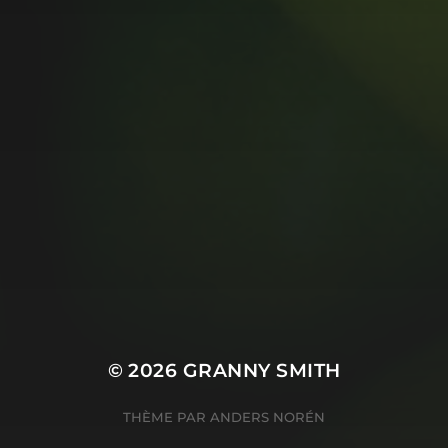
MUSIC MONDAY #175 :
SUM 41 – PIECES
© 2026
GRANNY SMITH
THÈME PAR
ANDERS NORÉN