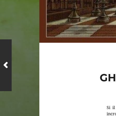
GH
Si i
incr