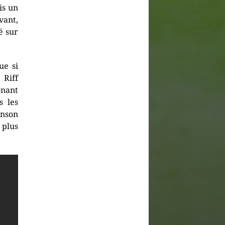
is un
vant,
é sur
ue si
 Riff
onant
 les
anson
 plus