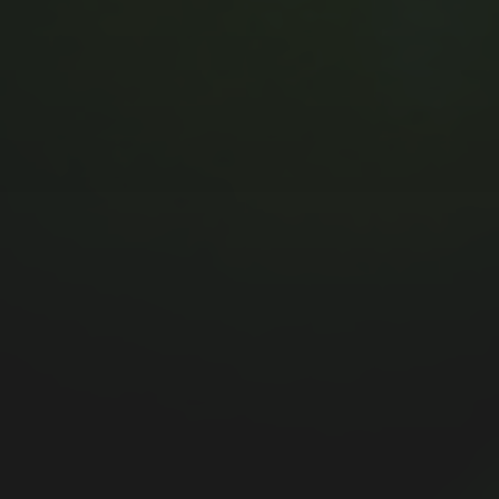
MUSIC MONDAY #175 : SUM
41 – PIECES