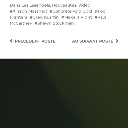
Dans
Les Essentiels
,
Nouveautés
,
Vidéo
Alisson Mosshart
Concrete And Gold
Foo
Fighters
Greg Kusrtin
Make It Right
Paul
McCartney
Shawn Stockman
PRÉCEDENT
POSTE
AU SUIVANT
POSTE