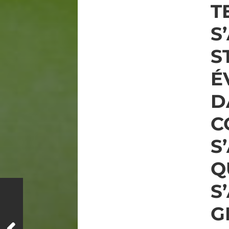
T
S
S
É
D
C
S
Q
S
G