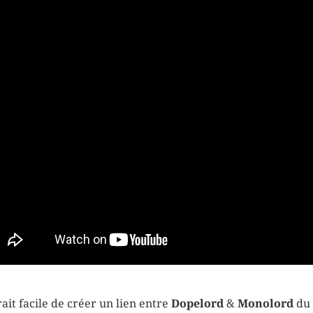
erait facile de créer un lien entre
Dopelord
&
Monolord
du 