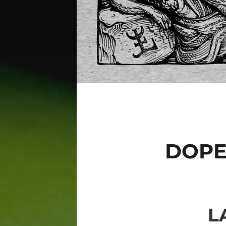
DOPE
L