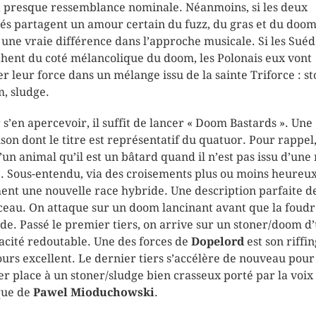
a presque ressemblance nominale. Néanmoins, si les deux
tés partagent un amour certain du fuzz, du gras et du doom
 une vraie différence dans l’approche musicale. Si les Suéd
hent du coté mélancolique du doom, les Polonais eux vont
er leur force dans un mélange issu de la sainte Triforce : st
, sludge.
 s’en apercevoir, il suffit de lancer « Doom Bastards ». Une
son dont le titre est représentatif du quatuor. Pour rappel
d’un animal qu’il est un bâtard quand il n’est pas issu d’une
. Sous-entendu, via des croisements plus ou moins heureux
ent une nouvelle race hybride. Une description parfaite d
eau. On attaque sur un doom lancinant avant que la foudr
de. Passé le premier tiers, on arrive sur un stoner/doom d
cacité redoutable. Une des forces de
Dopelord
est son riffin
ours excellent. Le dernier tiers s’accélère de nouveau pour
ser place à un stoner/sludge bien crasseux porté par la voix
que de
Pawel Mioduchowski
.