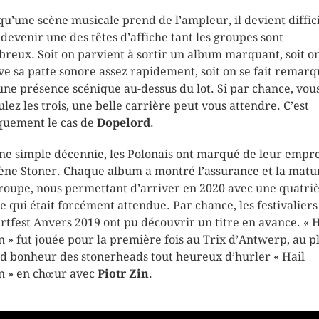
qu’une scène musicale prend de l’ampleur, il devient diffic
 devenir une des têtes d’affiche tant les groupes sont
reux. Soit on parvient à sortir un album marquant, soit o
ve sa patte sonore assez rapidement, soit on se fait remar
une présence scénique au-dessus du lot. Si par chance, vou
lez les trois, une belle carrière peut vous attendre. C’est
quement le cas de
Dopelord
.
ne simple décennie, les Polonais ont marqué de leur empr
cène Stoner. Chaque album a montré l’assurance et la matu
roupe, nous permettant d’arriver en 2020 avec une quatr
ée qui était forcément attendue. Par chance, les festivaliers
rtfest Anvers 2019 ont pu découvrir un titre en avance. « H
n » fut jouée pour la première fois au Trix d’Antwerp, au p
d bonheur des stonerheads tout heureux d’hurler « Hail
n » en chœur avec
Piotr Zin
.