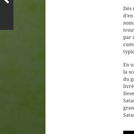
Dès 
d’en
nomb
trou
par 
cumu
typi
En u
la s
du g
livr
Dese
Sata
gran
Sata