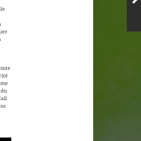
ile
n
quer
s
einte
rité
ième
 du
ail
lus