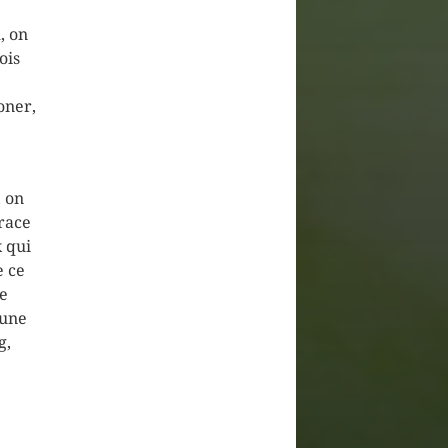
, on
ois
oner,
, on
 race
 qui
e ce
e
’une
g,