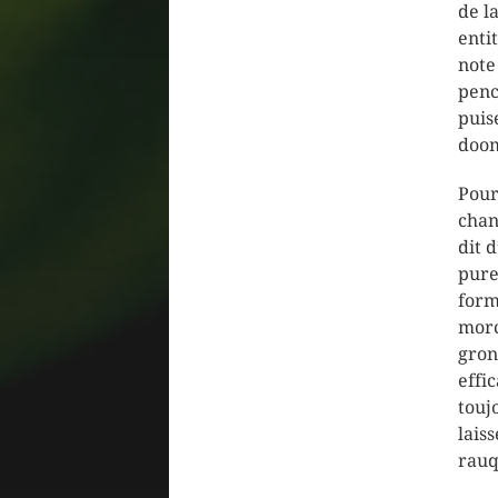
de l
enti
note
penc
puis
doom
Pour
chan
dit 
pure
form
morc
gron
effi
touj
lais
rau