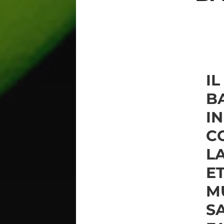
IL
B
I
C
L
E
M
S