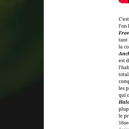
C’es
l’on
Fro
tant
la c
Anc
est 
l’ha
tota
comp
les 
qui 
Hal
plup
le p
16se