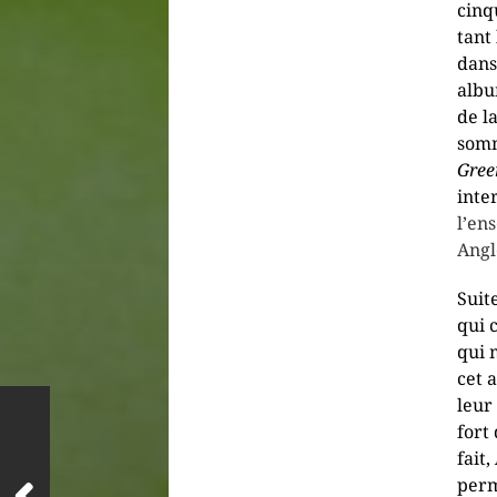
cinq
tant
dans
albu
de l
somm
Gree
inte
l’en
Angl
Suit
qui 
qui 
cet 
leur
fort
fait,
perm