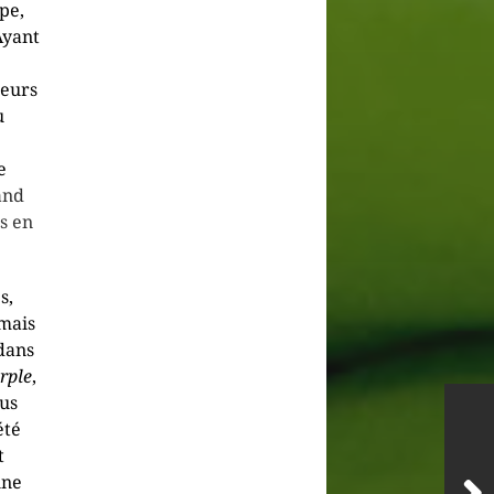
pe,
Ayant
seurs
u
e
and
s en
s,
 mais
dans
rple
,
lus
été
t
une