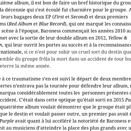
uième album, il est bon de faire un bref historique du grou
 la décennie qui s’est écoulé fut charnière pour le groupe. 
 leurs bagages deux EP (
First
et
Second
) et deux premiers
ms (
Red Album
et
Blue Record
), qui ont marqué les connais
a scène à l’époque, Baroness commençait les années 2010 a
et avec la sortie de leur double album en 2012,
Yellow &
n
, qui leur ouvrit les portes au succès et à la reconnaissanc
rnationale,
si ce n’est pour subir un cruel sort du destin qu
semble du groupe frôla la mort dans un accident de tour bu
eterre la même année.
e à ce traumatisme s’en est suivi le départ de deux membre
certes n’entrava pas la tournée pour défendre leur album,
marqua considérablement toutes les personnes présentes 
accident. C’était dans cette optique qu’était sorti en 2015
Pu
 quatrième album voulait démontrer que le groupe était p
 que le destin et voulait passer outre, un premier pas avait 
Purple
avait quant à lui accéléré la notoriété de Baroness e
it au musiciens d’atteindre la place des plus grands avec 