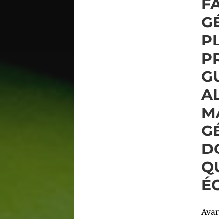
FA
GÉ
P
P
G
A
M
G
D
Q
É
Avan