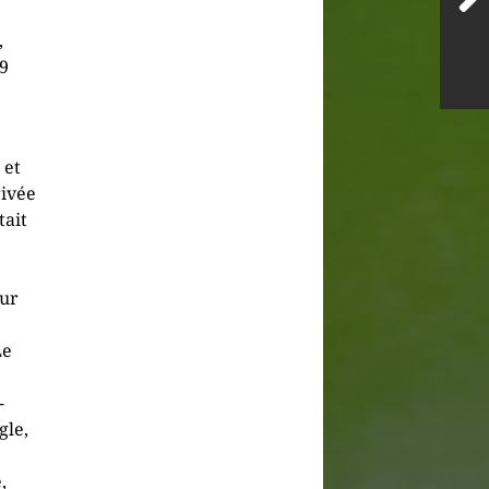
,
19
 et
rivée
tait
sur
Le
-
gle,
,