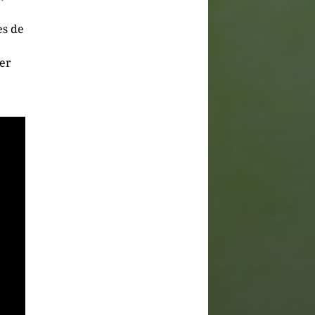
es de
cer