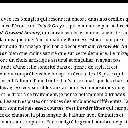
t avec ces 3 singles qui résonnent encore dans nos oreilles 
 lance l’écoute de
Gold & Grey
et qui commence par la direc
nt Toward Enemy
, qui aurait sa place comme single de ra
 la musique que l’on connaît de Baroness est ici iconique et
ontinuité du mixage que l’on a découvert sur
Throw Me An
hor
bien que moins saturé que sur cette dernière. Le mixa
donc un choix artistique assumé et singulier, n’ayant pas
bitude d’une telle sonorité dans ce genre de style, il est
lement compréhensible lorsqu’on écoute les 18 pistes qui
osent l’album d’une traite. Il n’y a, au final, que les chans
plus agressives, sensibles aux anciennes compositions du g
ont le droit à ce traitement, je pense notamment à
Broken
o
. Les autres pistes ont toutes des ambiances différentes. L
art sont mêmes assez courtes, c’est
Borderlines
qui remp
rix de chanson la plus longue de l’album avec 6minutes et
condes au compteur. Et ce malgré le grand nombre de pist