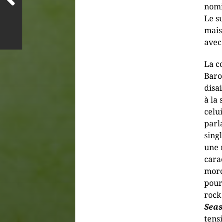
nomi
Le su
mais
avec
La c
Baro
disa
à la
celu
parl
sing
une 
cara
morc
pour
rock
Sea
tens