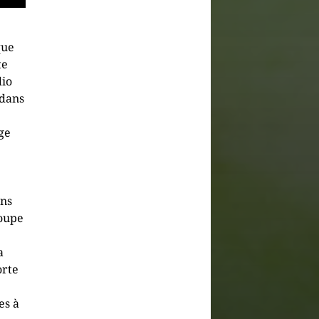
que
te
dio
 dans
ge
ons
roupe
a
orte
es à