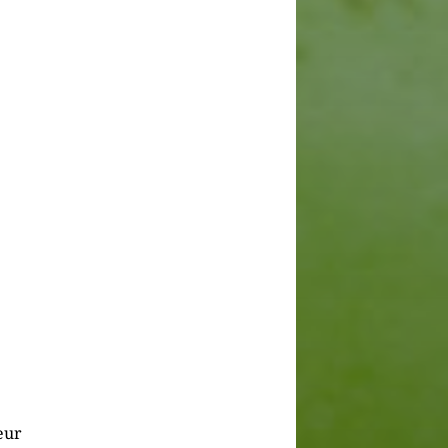
N
leur