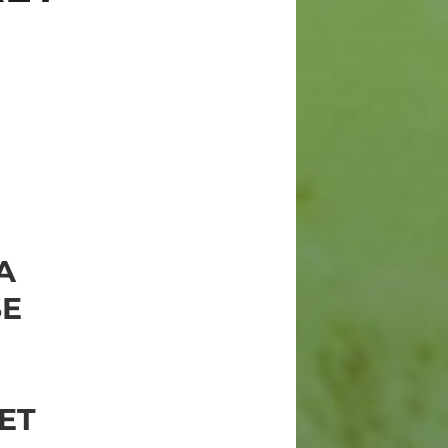
A
SE
ET