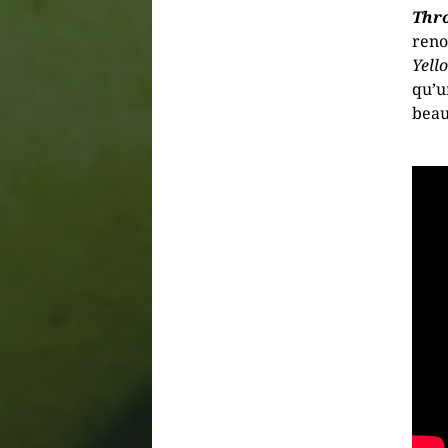
Thr
reno
Yell
qu’u
beau