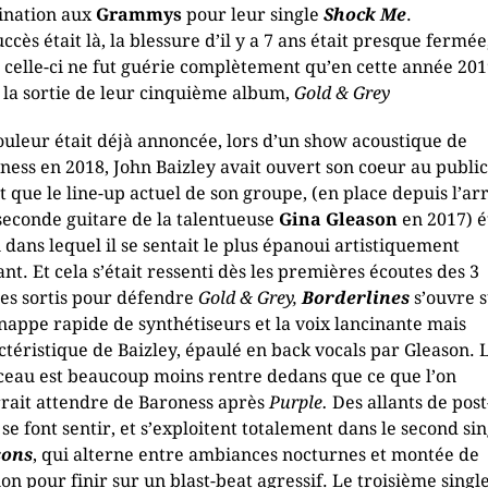
nation aux
Grammys
pour leur single
Shock Me
.
ccès était là, la blessure d’il y a 7 ans était presque fermée
 celle-ci ne fut guérie complètement qu’en cette année 20
 la sortie de leur cinquième album,
Gold & Grey
ouleur était déjà annoncée, lors d’un show acoustique de
ness en 2018, John Baizley avait ouvert son coeur au public
it que le line-up actuel de son groupe, (en place depuis l’ar
 seconde guitare de la talentueuse
Gina Gleason
en 2017) é
i dans lequel il se sentait le plus épanoui artistiquement
ant. Et cela s’était ressenti dès les premières écoutes des 3
les sortis pour défendre
Gold & Grey,
Borderlines
s’ouvre 
nappe rapide de synthétiseurs et la voix lancinante mais
ctéristique de Baizley, épaulé en back vocals par Gleason. 
eau est beaucoup moins rentre dedans que ce que l’on
rait attendre de Baroness après
Purple.
Des allants de post
 se font sentir, et s’exploitent totalement dans le second sin
sons
, qui alterne entre ambiances nocturnes et montée de
ion pour finir sur un blast-beat agressif. Le troisième single