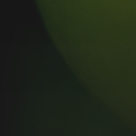
MUSIC MONDAY #175 : SUM
41 – PIECES